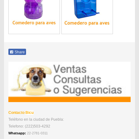
Share
Contacto
Bicu
Teléfono en la ciudad de Puebla:
Telefono: (222)503-4292
Whatsapp
:
22-2781-0311