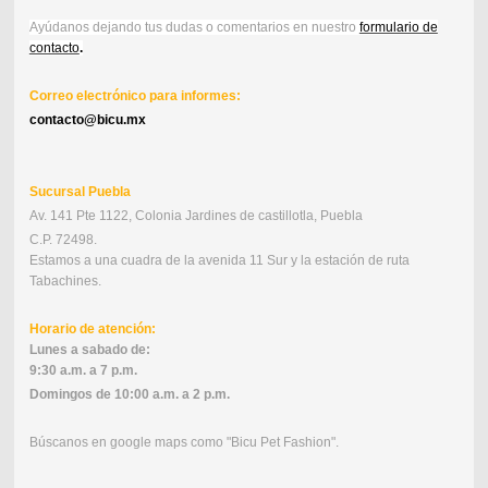
Ayúdanos dejando tus dudas o comentarios en nuestro
formulario de
contacto
.
Correo electrónico para informes:
contacto@bicu.mx
Sucursal Puebla
Av. 141 Pte 1122, Colonia Jardines de castillotla, Puebla
C.P. 72498.
Estamos a una cuadra de la avenida 11 Sur y la estación de ruta
Tabachines.
Horario de atención:
Lunes a sabado de:
9:30 a.m. a 7 p.m.
Domingos de 10:00 a.m. a 2 p.m.
Búscanos en google maps como "Bicu Pet Fashion".