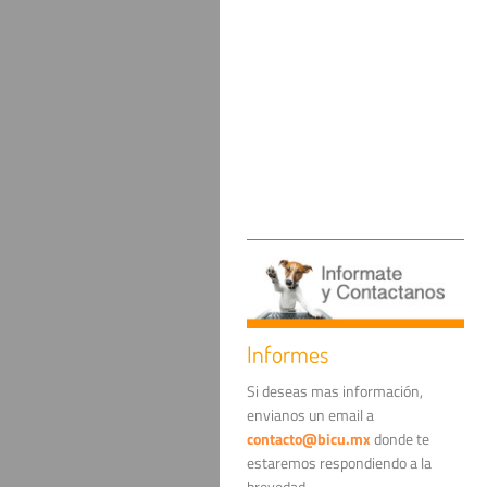
Informes
Si deseas mas información,
envianos un email a
contacto@bicu.mx
donde te
estaremos respondiendo a la
brevedad.