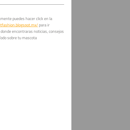
eración del médico veterinario) y la
rotege (antígenos) va aumentando
eración te mostramos un ejemplo de
amente puedes hacer click en la
e que el cachorro este previamente
tfashion.blogspot.mx/
para ir
 arriba "El cachorro debe tener un
 donde encontraras noticias, consejos
n se realiza por parte del médico
. Todo sobre tu mascota
sobre como realizarlo correctamente,
r (desparasitar) por nuestra cuenta.
a puppy). Segunda vacuna (refuerzo).
r mas antígenos, como una vacuna
una -> Es refuerzo de la tercer vacuna
dación ya que el calendario de
rmedades contra las que protege)
io. Nota 2: Las semanas indicadas
iste llevar a tu mascota exactamente
erinario te hará citas para vacunar y
mos te haya gustado y sea útil este
ión con mas información sobre
://www.bicu.mx/ email: