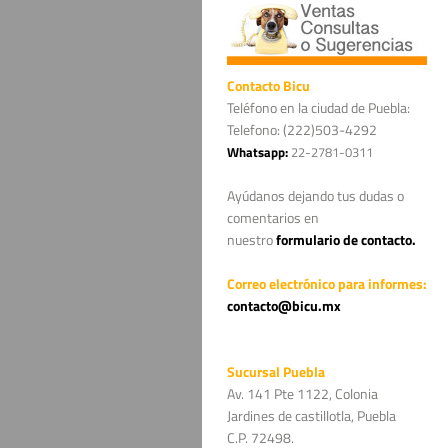
Contacto
Bicu
Teléfono en la ciudad de Puebla:
Telefono: (222)503-4292
Whatsapp
:
22-2781-0311
Ayúdanos dejando tus dudas o
comentarios en
nuestro
formulario de contacto
.
Correo electrónico para informes:
contacto@bicu.mx
Sucursal Puebla
Av. 141 Pte 1122, Colonia
Jardines de castillotla, Puebla
C.P. 72498.