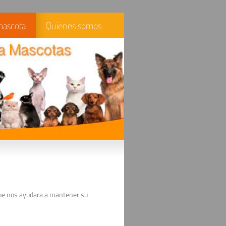
mascota
Quienes somos
que nos ayudara a mantener su