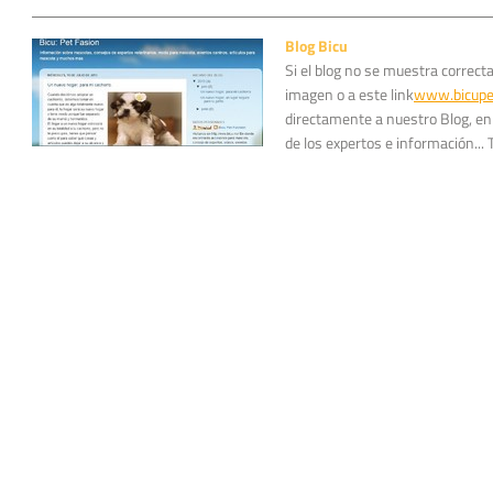
15 días entre cada una (puede variar a consid
cantidad de enfermedades contra las que p
Blog Bicu
entre cada vacuna, tomando esto en consid
Si el blog no se muestra correct
un calendario: Antes que nada es important
imagen o a este link
www.bicupe
desparasitado ya que como se comento lineas
directamente a nuestro Blog, en
completo estado de salud". La desparasitació
de los expertos e información..
veterinario ya que el tiene el conocimiento 
por esta razón recomendamos no automedica
Primera vacuna: a las 6 u 8 semanas (vacun
Tercer vacuna -> Aquí ya se pueden agrega
polivalente quíntuple o séxtuple. Cuarta vac
aplicada. Nota 1: Lo anterior es una recomen
vacunación, revacunación y antígenos (enfe
puede diferir a criterio del médico veterinar
arriba son sugeridas, debido a que si no pud
iniciando la 6ta u 8va semana, tu médico vet
revacunar con intervalos de 15 días. Espera
artículo. Espera nuestra siguiente publicac
revacunación en perros adultos. web: https
contacto@bicu.mx