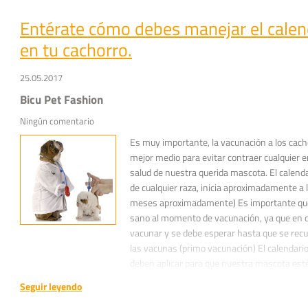
Entérate cómo debes manejar el calen
en tu cachorro.
25.05.2017
Bicu Pet Fashion
Ningún comentario
Es muy importante, la vacunación a los cacho
mejor medio para evitar contraer cualquier 
salud de nuestra querida mascota. El calend
de cualquier raza, inicia aproximadamente a
meses aproximadamente) Es importante que
sano al momento de vacunación, ya que en c
vacunar y se debe esperar hasta que se recu
las vacunas (primo vacunación) El calendari
deben aplicar para que nuestra mascota est
más comunes que atacan a los perros (Moquil
Seguir leyendo
Adenovirus, Coronavirus, Leptospira, etc). La