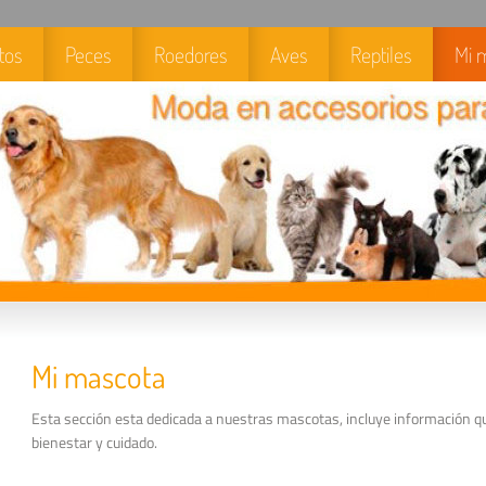
tos
Peces
Roedores
Aves
Reptiles
Mi 
Mi mascota
Esta sección esta dedicada a nuestras mascotas, incluye información 
bienestar y cuidado.