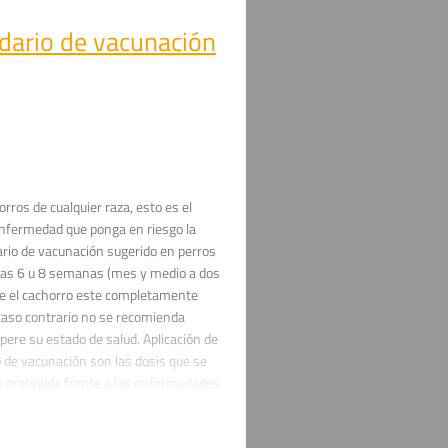
dario de vacunación
rros de cualquier raza, esto es el
enfermedad que ponga en riesgo la
ario de vacunación sugerido en perros
 las 6 u 8 semanas (mes y medio a dos
 el cachorro este completamente
aso contrario no se recomienda
pere su estado de salud. Aplicación de
o de vacunación son las dosis que se
é protegida frente a las enfermedades
lo, Parvovirus, Parainflueza,
s dosis se aplican con intervalos de